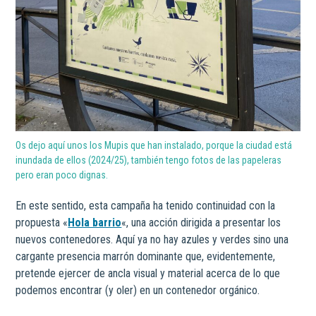
Os dejo aquí unos los Mupis que han instalado, porque la ciudad está
inundada de ellos (2024/25), también tengo fotos de las papeleras
pero eran poco dignas.
En este sentido, esta campaña ha tenido continuidad con la
propuesta «
Hola barrio
«, una acción dirigida a presentar los
nuevos contenedores. Aquí ya no hay azules y verdes sino una
cargante presencia marrón dominante que, evidentemente,
pretende ejercer de ancla visual y material acerca de lo que
podemos encontrar (y oler) en un contenedor orgánico.