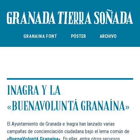
Saltar
al
contenido
GRANAINA FONT
PÓSTER
ARCHIVO
INAGRA Y LA
«BUENAVOLUNTÁ GRANAÍNA»
El Ayuntamiento de Granada e Inagra han lanzado varias
campañas de concienciación ciudadana bajo el lema común de
«
BuenaVoluntá Granaína
«. En ellas, entre otros recursos